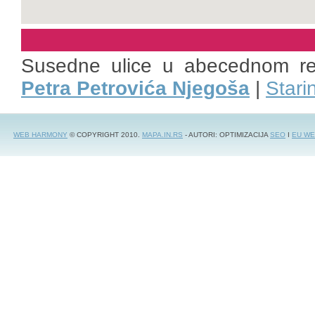
Susedne ulice u abecednom r
Petra Petrovića Njegoša
|
Stari
WEB HARMONY
© COPYRIGHT 2010.
MAPA.IN.RS
- AUTORI: OPTIMIZACIJA
SEO
I
EU WE