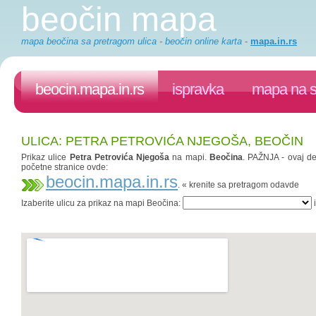
beočin mapa
mapa beočina sa pretragom ulica - beočin online karta
-
mapa.in.rs
beocin.mapa.in.rs
ispravka
mapa na s
ULICA: PETRA PETROVIĆA NJEGOŠA, BEOČIN
Prikaz ulice
Petra Petrovića Njegoša
na mapi.
Beočina
. PAŽNJA - ovaj de
početne stranice ovde:
beocin.mapa.in.rs
. « krenite sa pretragom odavde
Izaberite ulicu za prikaz na mapi Beočina:
i