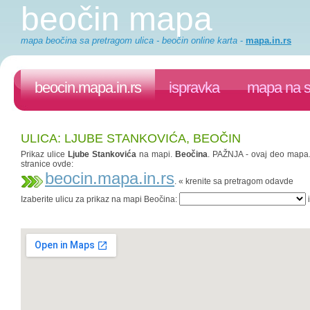
beočin mapa
mapa beočina sa pretragom ulica - beočin online karta
-
mapa.in.rs
beocin.mapa.in.rs
ispravka
mapa na s
ULICA: LJUBE STANKOVIĆA, BEOČIN
Prikaz ulice
Ljube Stankovića
na mapi.
Beočina
. PAŽNJA - ovaj deo mapa.i
stranice ovde:
beocin.mapa.in.rs
. « krenite sa pretragom odavde
Izaberite ulicu za prikaz na mapi Beočina:
i