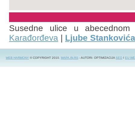
Susedne ulice u abecednom 
Karađorđeva
|
Ljube Stanković
WEB HARMONY
© COPYRIGHT 2010.
MAPA.IN.RS
- AUTORI: OPTIMIZACIJA
SEO
I
EU WE