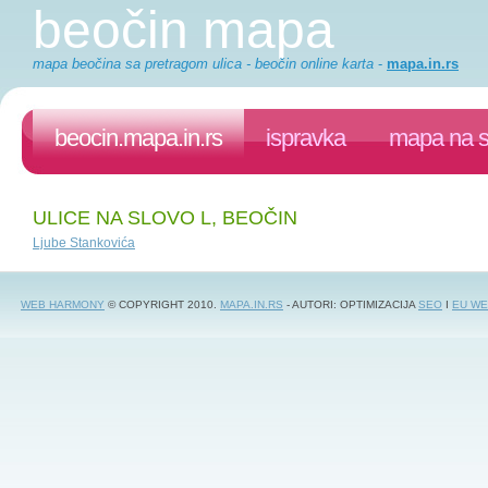
beočin mapa
mapa beočina sa pretragom ulica - beočin online karta
-
mapa.in.rs
beocin.mapa.in.rs
ispravka
mapa na s
ULICE NA SLOVO L, BEOČIN
Ljube Stankovića
WEB HARMONY
© COPYRIGHT 2010.
MAPA.IN.RS
- AUTORI: OPTIMIZACIJA
SEO
I
EU WE