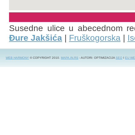
Susedne ulice u abecednom re
Đure Jakšića
|
Fruškogorska
|
I
WEB HARMONY
© COPYRIGHT 2010.
MAPA.IN.RS
- AUTORI: OPTIMIZACIJA
SEO
I
EU WE