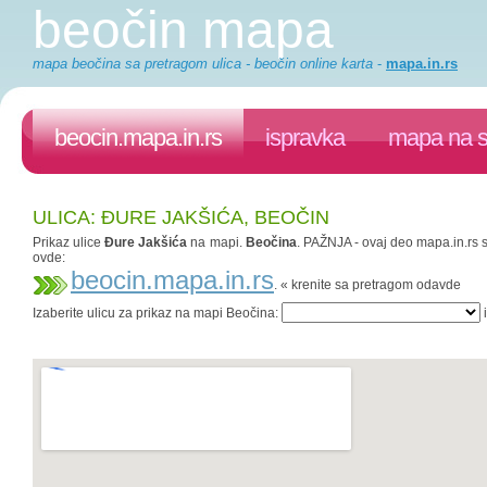
beočin mapa
mapa beočina sa pretragom ulica - beočin online karta
-
mapa.in.rs
beocin.mapa.in.rs
ispravka
mapa na s
ULICA: ĐURE JAKŠIĆA, BEOČIN
Prikaz ulice
Đure Jakšića
na mapi.
Beočina
. PAŽNJA - ovaj deo mapa.in.rs s
ovde:
beocin.mapa.in.rs
. « krenite sa pretragom odavde
Izaberite ulicu za prikaz na mapi Beočina:
i