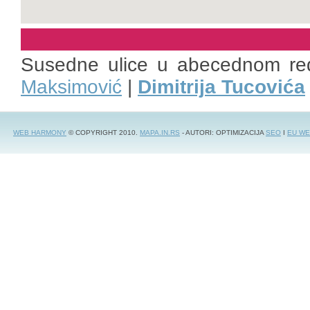
Susedne ulice u abecednom re
Maksimović
|
Dimitrija Tucovića
WEB HARMONY
© COPYRIGHT 2010.
MAPA.IN.RS
- AUTORI: OPTIMIZACIJA
SEO
I
EU WE