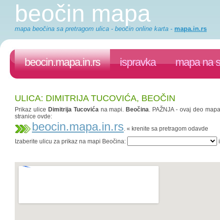
beočin mapa
mapa beočina sa pretragom ulica - beočin online karta
-
mapa.in.rs
beocin.mapa.in.rs
ispravka
mapa na s
ULICA: DIMITRIJA TUCOVIĆA, BEOČIN
Prikaz ulice
Dimitrija Tucovića
na mapi.
Beočina
. PAŽNJA - ovaj deo mapa.i
stranice ovde:
beocin.mapa.in.rs
. « krenite sa pretragom odavde
Izaberite ulicu za prikaz na mapi Beočina:
i